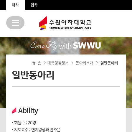
본문 바로가기
주메뉴 바로가기
대학
입학
홈
대학생활정보
동아리소개
>
>
일반동아리
>
일반동아리
Ability
회원수 : 20명
지도교수 : 연기영상과 반주은