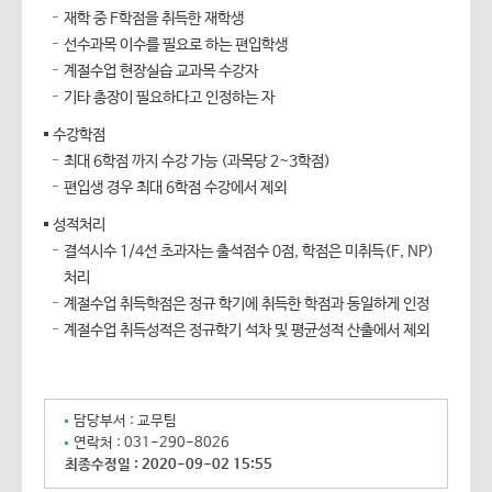
재학 중 F학점을 취득한 재학생
선수과목 이수를 필요로 하는 편입학생
계절수업 현장실습 교과목 수강자
기타 총장이 필요하다고 인정하는 자
수강학점
최대 6학점 까지 수강 가능 (과목당 2~3학점)
편입생 경우 최대 6학점 수강에서 제외
성적처리
결석시수 1/4선 초과자는 출석점수 0점, 학점은 미취득(F, NP)
처리
계절수업 취득학점은 정규 학기에 취득한 학점과 동일하게 인정
계절수업 취득성적은 정규학기 석차 및 평균성적 산출에서 제외
담당부서 :
교무팀
연락처 :
031-290-8026
최종수정일 :
2020-09-02 15:55