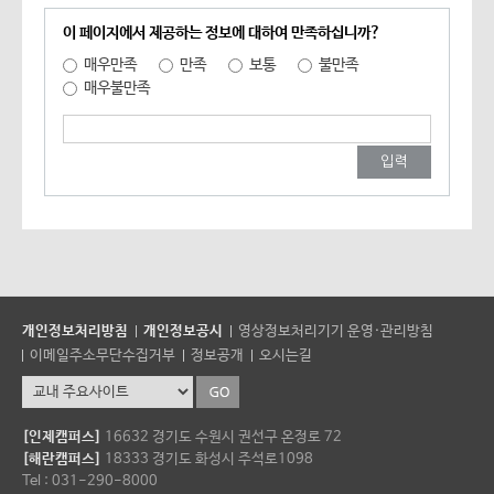
이 페이지에서 제공하는 정보에 대하여 만족하십니까?
매우만족
만족
보통
불만족
매우불만족
개인정보처리방침
개인정보공시
영상정보처리기기 운영·관리방침
이메일주소무단수집거부
정보공개
오시는길
[인제캠퍼스]
16632 경기도 수원시 권선구 온정로 72
[해란캠퍼스]
18333 경기도 화성시 주석로1098
Tel : 031-290-8000