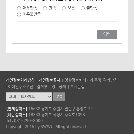
매우만족
만족
보통
불만족
매우불만족
개인정보처리방침
개인정보공시
영상정보처리기기 운영·관리방침
이메일주소무단수집거부
정보공개
오시는길
[인제캠퍼스]
16632 경기도 수원시 권선구 온정로 72
[해란캠퍼스]
18333 경기도 화성시 주석로1098
Tel : 031-290-8000
Copyright 2015 by SWWU. All right reserved