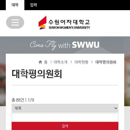
본문 바로가기
주메뉴 바로가기
대학
입학
홈
대학소개
대학현황
>
대학평의원회
>
>
대학평의원회
총 88건 | 1/9