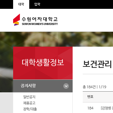
본문 바로가기
주메뉴 바로가기
대학
입학
공지사항
스쿨버스
식단표
대학생활정보
보건관리
동아리소개
편의시설
공지사항
총 184건 | 1/19
대학생활가이드
번호
일반공지
채용공고
총학생회
184
[감염병 
장학/대출