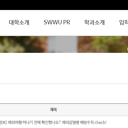
대학소개
SWWU PR
학과소개
입
일반공지
채용공고
장학/대출
보건관리
입찰공지
대학
운행시간
승강장위치
일반 버스 노선 안내
전공동아리
일반동아리
창업동아리
무선 인터넷(Wi-Fi)
Microsoft365 사용안내
제목
정보] 해외여행 떠나기 전에 확인했나요? 해외감염병 예방수칙 check!