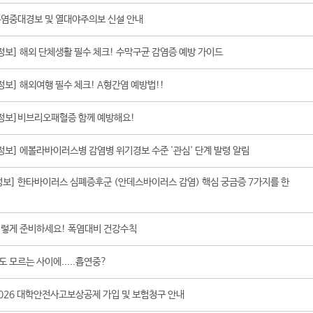
자주하는 질문
제안 및 건의
분실물 안내
공지사항
폭염중대경보 및 열대야주의보 신설 안내
국제교류소개
공지사항
정보] 해외 단체생활 필수 체크! 수막구균 감염증 예방 가이드
센터소개
진로·심리상담
성고충상담
알림마당
공지사항
정보] 해외여행 필수 체크! A형간염 예방법!!
지역사회 협력센터 소개
지역사회 협력센터 활동
공지사항
 정보]비브리오패혈증 함께 예방해요!
취창업지원센터 소개
취업창업지원 프로그램
공지사항
학생이
정보] 에볼라바이러스병 감염병 위기경보 수준 '관심' 단계 발령 알림
교육혁신센터 소개
운영프로그램 소개
공지사항
보] 한타바이러스 심폐증후군 (안데스바이러스 감염) 핵심 궁금증 7가지를 한
교수학습역량 지원센터 소개
운영프로그램 소개
공지사항
이렇게 준비하세요! 폭염대비 건강수칙
원격·교양교육 지원센터 소개
공지사항
eCampus(LMS)
도 모르는 사이에.....흡연중?
2026 대학안전사고보상공제 가입 및 보험청구 안내