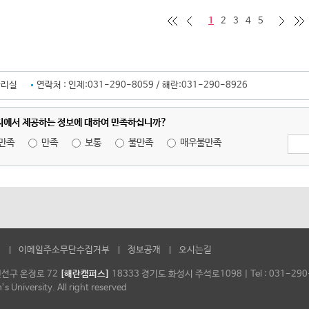
처음 페이지
이전 페이지 10개
다음페이지 10개
마지막 페이지
1
2
3
4
5
관리실
연락처 :
인제:031-290-8059 / 해란:031-290-8926
지에서 제공하는 정보에 대하여 만족하십니까?
만족
만족
보통
불만족
매우불만족
침
이메일주소무단수집거부
정보공개
오시는길
권선구 온정로 72
[해란캠퍼스]
18333 경기도 화성시 주석로1098
|
Tel : 031-29
University. All right reserved