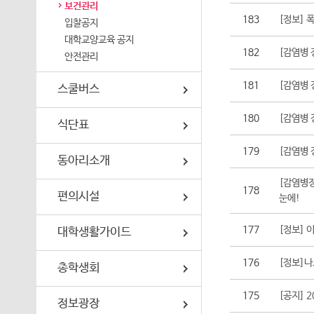
보건관리
정보광장
183
[정보] 
입찰공지
대학교양교육 공지
국제교류
182
[감염병 
안전관리
학생상담센터
181
[감염병 
스쿨버스
지역사회 협력센터
180
[감염병
식단표
취창업지원센터
179
[감염병 
동아리소개
교육혁신센터
[감염병정
178
편의시설
눈에!
교수학습역량 지원센터
177
[정보] 
대학생활가이드
원격·교양교육 지원센터
176
[정보]나
총학생회
175
[공지] 
정보광장