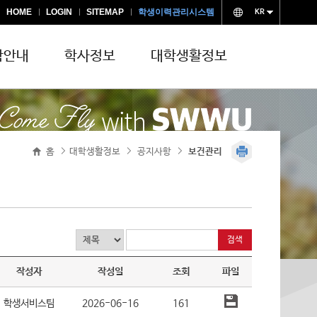
HOME
LOGIN
SITEMAP
학생이력관리시스템
KR
학안내
학사정보
대학생활정보
교양교육 공지
안전관리
홈
대학생활정보
공지사항
>
보건관리
>
>
작성자
작성일
조회
파일
학생서비스팀
2026-06-16
161