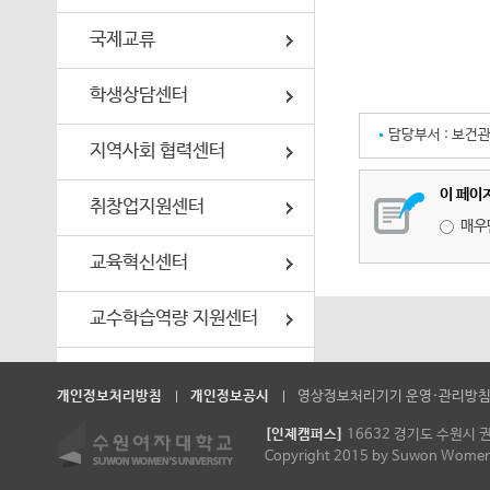
국제교류
학생상담센터
담당부서 :
보건
지역사회 협력센터
이 페이
취창업지원센터
매우
교육혁신센터
교수학습역량 지원센터
원격·교양교육 지원센터
개인정보처리방침
개인정보공시
영상정보처리기기 운영·관리방
[인제캠퍼스]
16632 경기도 수원시 
Copyright 2015 by Suwon Women’s 