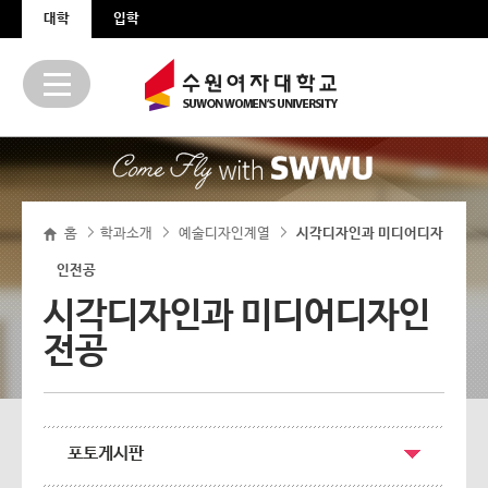
본문 바로가기
주메뉴 바로가기
대학
입학
홈
학과소개
예술디자인계열
>
>
시각디자인과 미디어디자
>
인전공
시각디자인과 미디어디자인
전공
포토게시판